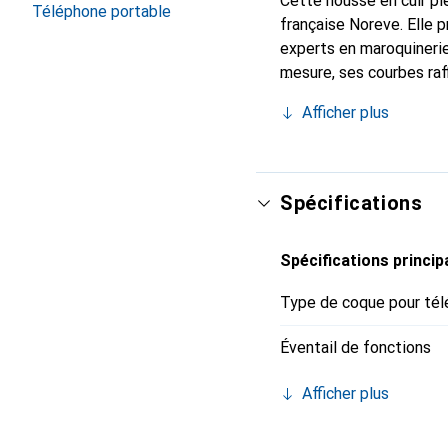
Cette housse en cuir ple
Téléphone portable
française Noreve. Elle 
experts en maroquinerie
mesure, ses courbes raf
essentiel pour votre sm
Afficher plus
Noreve est un choix sûr
Spécifications
Spécifications princip
Type de coque pour tél
Éventail de fonctions
Afficher plus