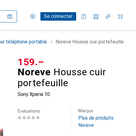
Paramètres
Compte client
Listes de comparaison
Listes d'envies
Panier
Se connecter
ur téléphone portable
Noreve Housse cuir portefeuille
CHF
159.–
Noreve
Housse cuir
portefeuille
Sony Xperia 10
Marque
Évaluations
Plus de produits
Noreve