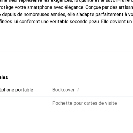
ine fleur représente les exigences, la qualité et le savoir-faire 
protège votre smartphone avec élégance. Conçue par des artisan
 depuis de nombreuses années, elle s'adapte parfaitement à vo
finées lui confèrent une véritable seconde peau. Elle devient un
artphone. Reconnu internationalement pour ses produits de haut
 pour une clientèle exigeante.
ales
i
éphone portable
Bookcover
Pochette pour cartes de visite