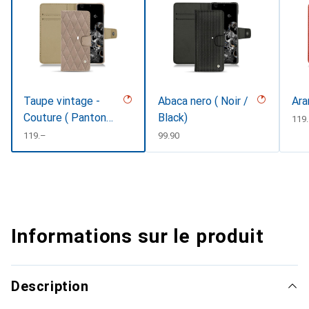
Taupe vintage -
Abaca nero ( Noir /
Ara
Couture ( Pantone
Black)
CHF
119
#591d16 )
CHF
119.–
CHF
99.90
Informations sur le produit
Description