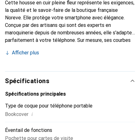
Cette housse en cuir pleine fleur représente les exigences,
la qualité et le savoir-faire de la boutique française
Noreve. Elle protège votre smartphone avec élégance.
Conçue par des artisans qui sont des experts en
maroquinerie depuis de nombreuses années, elle s'adapte
parfaitement à votre téléphone. Sur mesure, ses courbes
délicates lui donnent une véritable seconde peau. Elle
Afficher plus
devient l'accessoire chic et indispensable pour votre
smartphone. Reconnaître internationalement pour ses
produits de haute qualité, la marque Noreve est un choix
sûr pour une clientèle exigeante.
Spécifications
Spécifications principales
Type de coque pour téléphone portable
i
Bookcover
Éventail de fonctions
Pochette pour cartes de visite