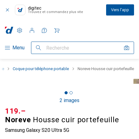
digitec
Vers l'app
Trouvez et commandez plus vite
Paramètres
Compte client
Listes de comparaison
Listes d'envies
Panier
Navigation par catégorie
Menu
Recherche
one
Coque pour téléphone portable
Noreve Housse cuir portefeuille
2 images
CHF
119.–
Noreve
Housse cuir portefeuille
Samsung Galaxy S20 Ultra 5G