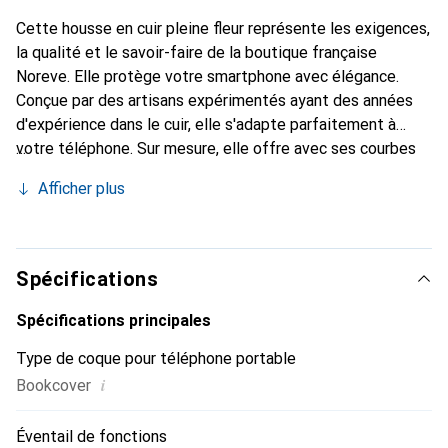
Cette housse en cuir pleine fleur représente les exigences,
la qualité et le savoir-faire de la boutique française
Noreve. Elle protège votre smartphone avec élégance.
Conçue par des artisans expérimentés ayant des années
d'expérience dans le cuir, elle s'adapte parfaitement à
votre téléphone. Sur mesure, elle offre avec ses courbes
délicates une véritable sensation de seconde peau. Elle
Afficher plus
devient l'accessoire chic et indispensable pour votre
smartphone. La marque Noreve est reconnue
internationalement pour ses produits de haute qualité et
constitue un choix fiable pour une clientèle exigeante.
Spécifications
Spécifications principales
Type de coque pour téléphone portable
i
Bookcover
Éventail de fonctions