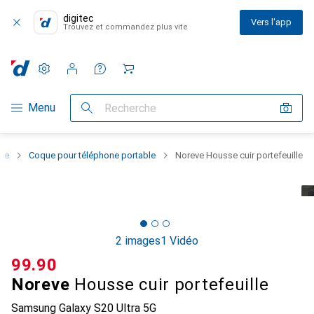
digitec
Vers l'app
Trouvez et commandez plus vite
Paramètres
Compte client
Listes de comparaison
Listes d'envies
Panier
Navigation par catégorie
Menu
Recherche
one
Coque pour téléphone portable
Noreve Housse cuir portefeuille
2 images
1 Vidéo
CHF
99.90
Noreve
Housse cuir portefeuille
Samsung Galaxy S20 Ultra 5G