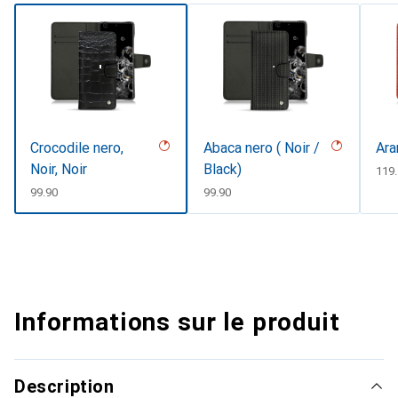
Crocodile nero,
Abaca nero ( Noir /
Ara
Noir, Noir
Black)
CHF
119
CHF
99.90
CHF
99.90
Informations sur le produit
Description