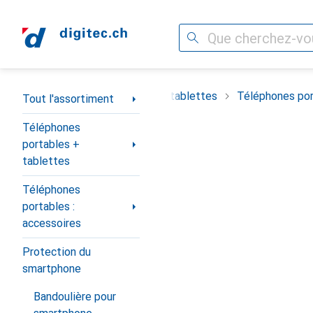
Recherche
Navigation par catégorie
timent
Téléphones portables + tablettes
Téléphones por
Tout l'assortiment
Téléphones
portables +
tablettes
Téléphones
portables :
accessoires
Protection du
smartphone
Bandoulière pour