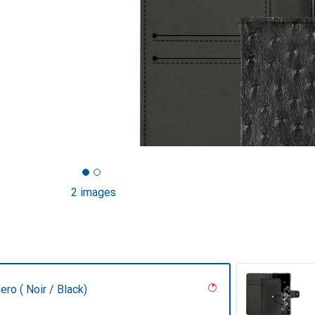
2 images
ero ( Noir / Black)