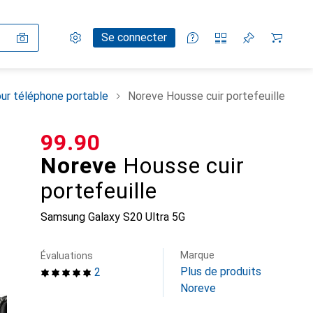
Paramètres
Compte client
Listes de comparaison
Listes d'envies
Panier
Se connecter
ur téléphone portable
Noreve Housse cuir portefeuille
CHF
99.90
Noreve
Housse cuir
portefeuille
Samsung Galaxy S20 Ultra 5G
Marque
Évaluations
Plus de produits
2
Noreve