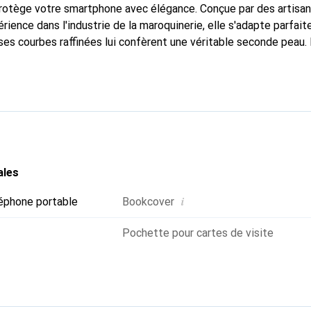
 protège votre smartphone avec élégance. Conçue par des artisa
rience dans l'industrie de la maroquinerie, elle s'adapte parfai
ses courbes raffinées lui confèrent une véritable seconde peau. 
dispensable pour votre smartphone. Reconnaître internationaleme
que Noreve est un choix fiable pour une clientèle exigeante.
ales
i
éphone portable
Bookcover
Pochette pour cartes de visite