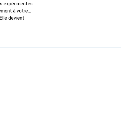
ns expérimentés
tement à votre
Elle devient
nt pour ses produits