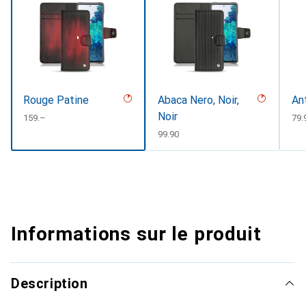
Rouge Patine
Abaca Nero, Noir,
An
Noir
CHF
159.–
CH
79.
CHF
99.90
Informations sur le produit
Description