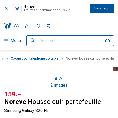
digitec
Vers l'app
Trouvez et commandez plus vite
Paramètres
Compte client
Listes de comparaison
Listes d'envies
Panier
Navigation par catégorie
Menu
Recherche
one
Coque pour téléphone portable
Noreve Housse cuir portefeuille
2 images
CHF
159.–
Noreve
Housse cuir portefeuille
Samsung Galaxy S20 FE