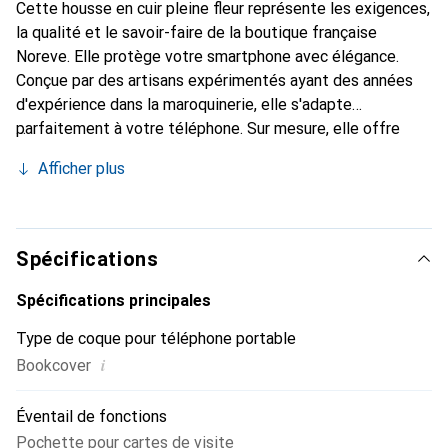
Cette housse en cuir pleine fleur représente les exigences,
la qualité et le savoir-faire de la boutique française
Noreve. Elle protège votre smartphone avec élégance.
Conçue par des artisans expérimentés ayant des années
d'expérience dans la maroquinerie, elle s'adapte
parfaitement à votre téléphone. Sur mesure, elle offre
avec ses courbes délicates une véritable sensation de
Afficher plus
seconde peau. Elle devient l'accessoire chic et
indispensable pour votre smartphone. La marque Noreve
est reconnue internationalement pour ses produits de
haute qualité et constitue un choix fiable pour une
Spécifications
clientèle exigeante.
Spécifications principales
Type de coque pour téléphone portable
i
Bookcover
Éventail de fonctions
Pochette pour cartes de visite