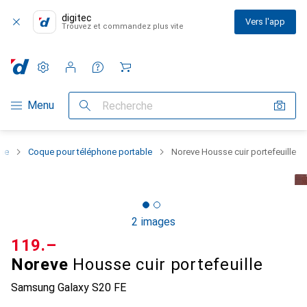
digitec
Vers l'app
Trouvez et commandez plus vite
Paramètres
Compte client
Listes de comparaison
Listes d'envies
Panier
Navigation par catégorie
Menu
Recherche
one
Coque pour téléphone portable
Noreve Housse cuir portefeuille
2 images
CHF
119.–
Noreve
Housse cuir portefeuille
Samsung Galaxy S20 FE