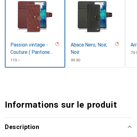
Passion vintage -
Abaca Nero, Noir,
An
Couture ( Pantone
Noir
CH
79.
#591d16 )
CHF
119.–
CHF
99.90
Informations sur le produit
Description