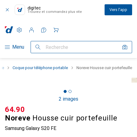
digitec
Vers l'app
Trouvez et commandez plus vite
Paramètres
Compte client
Listes de comparaison
Listes d'envies
Panier
Navigation par catégorie
Menu
Recherche
one
Coque pour téléphone portable
Noreve Housse cuir portefeuille
2 images
CHF
64.90
Noreve
Housse cuir portefeuille
Samsung Galaxy S20 FE