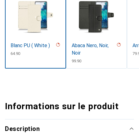
Blanc PU ( White )
Abaca Nero, Noir,
An
Noir
CHF
64.90
CH
79.
CHF
99.90
Informations sur le produit
Description