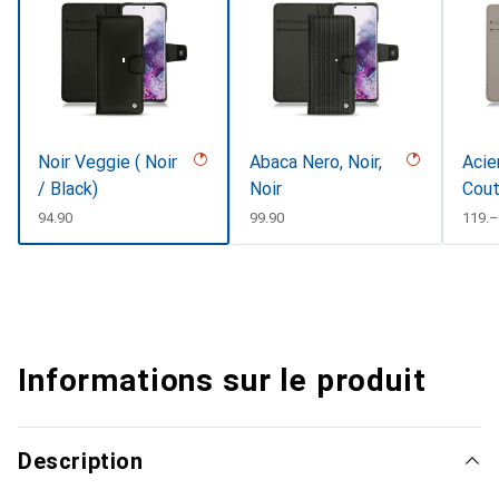
Noir Veggie ( Noir
Abaca Nero, Noir,
Acie
/ Black)
Noir
Cout
#d8
CHF
94.90
CHF
99.90
CHF
119.–
Informations sur le produit
Description