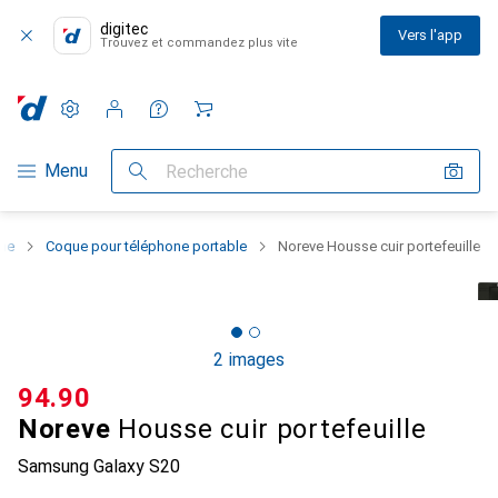
digitec
Vers l'app
Trouvez et commandez plus vite
Paramètres
Compte client
Listes de comparaison
Listes d'envies
Panier
Navigation par catégorie
Menu
Recherche
one
Coque pour téléphone portable
Noreve Housse cuir portefeuille
2 images
CHF
94.90
Noreve
Housse cuir portefeuille
Samsung Galaxy S20