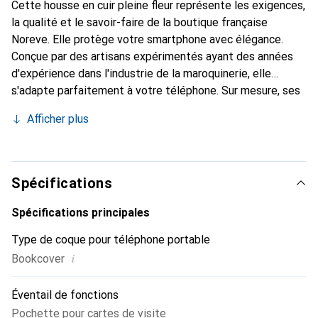
Cette housse en cuir pleine fleur représente les exigences,
la qualité et le savoir-faire de la boutique française
Noreve. Elle protège votre smartphone avec élégance.
Conçue par des artisans expérimentés ayant des années
d'expérience dans l'industrie de la maroquinerie, elle
s'adapte parfaitement à votre téléphone. Sur mesure, ses
courbes délicates lui confèrent une véritable seconde
Afficher plus
peau. Elle devient l'accessoire chic et indispensable pour
votre smartphone. Reconnaître internationalement pour
ses produits de haute qualité, la marque Noreve est un
choix fiable pour une clientèle exigeante.
Spécifications
Spécifications principales
Type de coque pour téléphone portable
i
Bookcover
Éventail de fonctions
Pochette pour cartes de visite