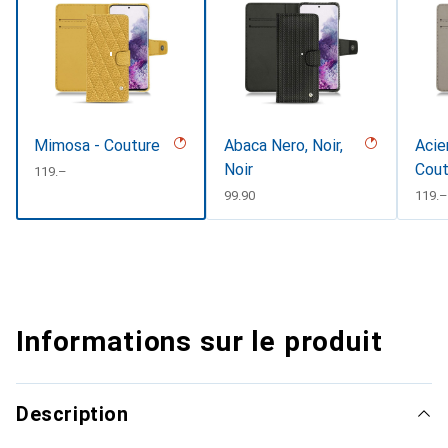
Mimosa - Couture
Abaca Nero, Noir,
Acie
Noir
Cout
CHF
119.–
#d8
CHF
99.90
CHF
119.–
Informations sur le produit
Description