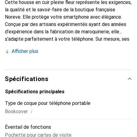
Cette housse en cuir pleine fleur représente les exigences,
la qualité et le savoir-faire de la boutique française
Noreve. Elle protège votre smartphone avec élégance.
Conçue par des artisans expérimentés ayant des années
d'expérience dans la fabrication de maroquinerie, elle
s'adapte parfaitement à votre téléphone. Sur mesure, ses
courbes raffinées lui donnent une véritable seconde peau.
Afficher plus
Elle devient l'accessoire chic et indispensable pour votre
smartphone. Reconnaître internationalement pour ses
produits de haute qualité, la marque Noreve est un choix
fiable pour une clientèle exigeante.
Spécifications
Spécifications principales
Type de coque pour téléphone portable
i
Bookcover
Éventail de fonctions
Pochette pour cartes de visite