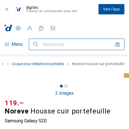
digitec
Vers l'app
Trouvez et commandez plus vite
Paramètres
Compte client
Listes de comparaison
Listes d'envies
Panier
Navigation par catégorie
Menu
Recherche
one
Coque pour téléphone portable
Noreve Housse cuir portefeuille
2 images
CHF
119.–
Noreve
Housse cuir portefeuille
Samsung Galaxy S20