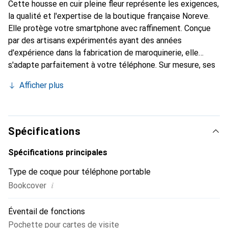
Cette housse en cuir pleine fleur représente les exigences,
la qualité et l'expertise de la boutique française Noreve.
Elle protège votre smartphone avec raffinement. Conçue
par des artisans expérimentés ayant des années
d'expérience dans la fabrication de maroquinerie, elle
s'adapte parfaitement à votre téléphone. Sur mesure, ses
courbes délicates lui donnent la sensation d'une seconde
Afficher plus
peau. Elle devient un accessoire chic et indispensable pour
votre smartphone. Reconnaître internationalement pour
ses produits de haute qualité, la marque Noreve est un
choix fiable pour une clientèle exigeante.
Spécifications
Spécifications principales
Type de coque pour téléphone portable
i
Bookcover
Éventail de fonctions
Pochette pour cartes de visite