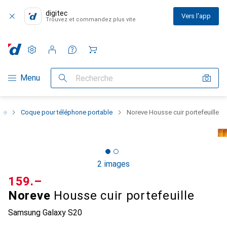
digitec
Vers l'app
Trouvez et commandez plus vite
Paramètres
Compte client
Listes de comparaison
Listes d'envies
Panier
Navigation par catégorie
Menu
Recherche
one
Coque pour téléphone portable
Noreve Housse cuir portefeuille
2 images
CHF
159.–
Noreve
Housse cuir portefeuille
Samsung Galaxy S20