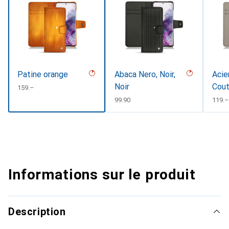
Patine orange
Abaca Nero, Noir,
Acie
Noir
Cout
CHF
159.–
#d8
CHF
99.90
CHF
119.–
Informations sur le produit
Description