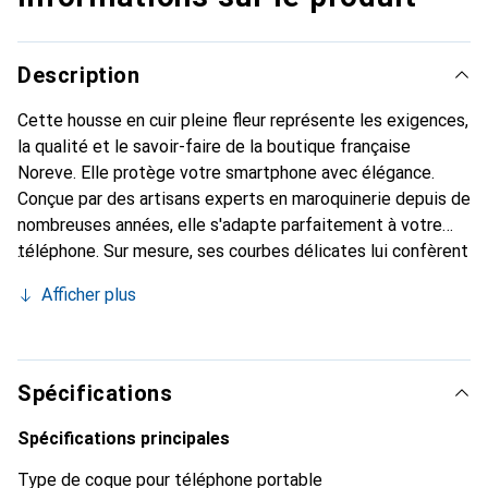
Description
Cette housse en cuir pleine fleur représente les exigences,
la qualité et le savoir-faire de la boutique française
Noreve. Elle protège votre smartphone avec élégance.
Conçue par des artisans experts en maroquinerie depuis de
nombreuses années, elle s'adapte parfaitement à votre
téléphone. Sur mesure, ses courbes délicates lui confèrent
une véritable seconde peau. Elle devient l'accessoire chic
Afficher plus
et indispensable de votre smartphone. Reconnu
internationalement pour ses produits de haute qualité, la
marque Noreve est un choix sûr pour une clientèle
exigeante.
Spécifications
Spécifications principales
Type de coque pour téléphone portable