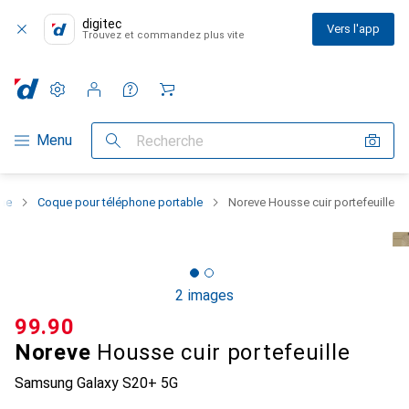
digitec
Vers l'app
Trouvez et commandez plus vite
Paramètres
Compte client
Listes de comparaison
Listes d'envies
Panier
Navigation par catégorie
Menu
Recherche
one
Coque pour téléphone portable
Noreve Housse cuir portefeuille
2 images
CHF
99.90
Noreve
Housse cuir portefeuille
Samsung Galaxy S20+ 5G