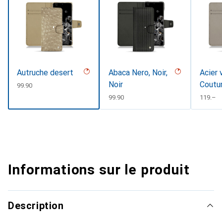
Autruche desert
Abaca Nero, Noir,
Acier 
Noir
Coutu
CHF
99.90
CHF
99.90
CHF
119.–
Informations sur le produit
Description