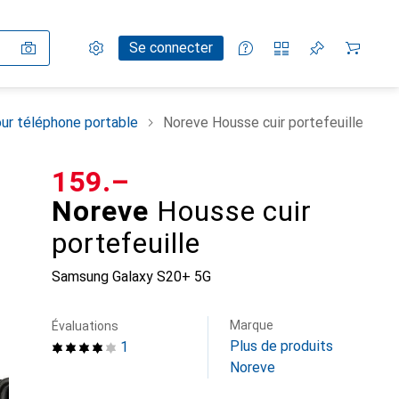
Paramètres
Compte client
Listes de comparaison
Listes d'envies
Panier
Se connecter
ur téléphone portable
Noreve Housse cuir portefeuille
CHF
159.–
Noreve
Housse cuir
portefeuille
Samsung Galaxy S20+ 5G
Marque
Évaluations
Plus de produits
1
Noreve