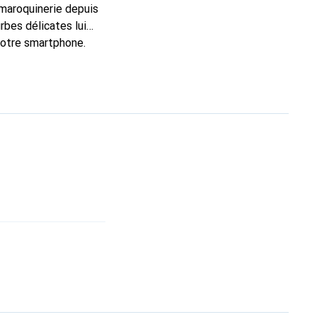
 maroquinerie depuis
rbes délicates lui
 votre smartphone.
n choix sûr pour une