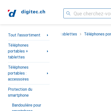
Recherche
Navigation par catégorie
timent
Téléphones portables + tablettes
Téléphones por
Tout l'assortiment
Téléphones
portables +
tablettes
Téléphones
portables :
accessoires
Protection du
smartphone
Bandoulière pour