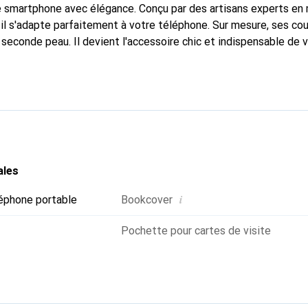
e smartphone avec élégance. Conçu par des artisans experts en
l s'adapte parfaitement à votre téléphone. Sur mesure, ses cou
 seconde peau. Il devient l'accessoire chic et indispensable de
ent pour ses produits de haute qualité, la marque Noreve est u
ales
i
éphone portable
Bookcover
Pochette pour cartes de visite