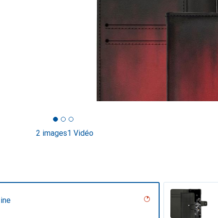
2 images
1 Vidéo
ine