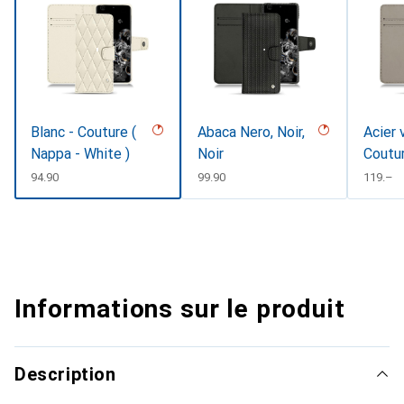
Blanc - Couture (
Abaca Nero, Noir,
Acier 
Nappa - White )
Noir
Coutu
CHF
94.90
CHF
99.90
CHF
119.–
Informations sur le produit
Description