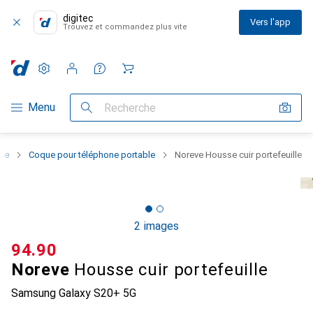
digitec
Vers l'app
Trouvez et commandez plus vite
Paramètres
Compte client
Listes de comparaison
Listes d'envies
Panier
Navigation par catégorie
Menu
Recherche
one
Coque pour téléphone portable
Noreve Housse cuir portefeuille
2 images
CHF
94.90
Noreve
Housse cuir portefeuille
Samsung Galaxy S20+ 5G