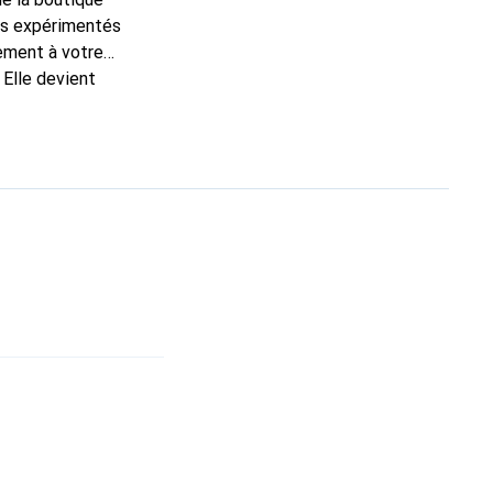
ns expérimentés
tement à votre
 Elle devient
nt pour ses produits