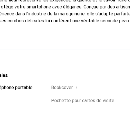
 protège votre smartphone avec élégance. Conçue par des artisa
rience dans l'industrie de la maroquinerie, elle s'adapte parfai
ses courbes délicates lui confèrent une véritable seconde peau.
dispensable pour votre smartphone. Reconnaître internationaleme
que Noreve est un choix fiable pour une clientèle exigeante.
ales
i
éphone portable
Bookcover
Pochette pour cartes de visite