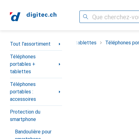
Recherche
Navigation par catégorie
timent
Téléphones portables + tablettes
Téléphones por
Tout l'assortiment
Téléphones
portables +
tablettes
Téléphones
portables :
accessoires
Protection du
smartphone
Bandoulière pour