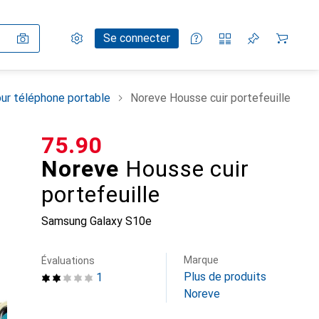
Paramètres
Compte client
Listes de comparaison
Listes d'envies
Panier
Se connecter
ur téléphone portable
Noreve Housse cuir portefeuille
CHF
75.90
Noreve
Housse cuir
portefeuille
Samsung Galaxy S10e
Marque
Évaluations
Plus de produits
1
Noreve