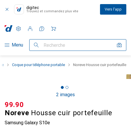
digitec
Vers l'app
Trouvez et commandez plus vite
Paramètres
Compte client
Listes de comparaison
Listes d'envies
Panier
Navigation par catégorie
Menu
Recherche
one
Coque pour téléphone portable
Noreve Housse cuir portefeuille
2 images
CHF
99.90
Noreve
Housse cuir portefeuille
Samsung Galaxy S10e