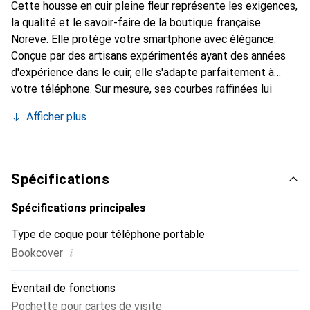
Cette housse en cuir pleine fleur représente les exigences,
la qualité et le savoir-faire de la boutique française
Noreve. Elle protège votre smartphone avec élégance.
Conçue par des artisans expérimentés ayant des années
d'expérience dans le cuir, elle s'adapte parfaitement à
votre téléphone. Sur mesure, ses courbes raffinées lui
confèrent une véritable sensation de seconde peau. Elle
Afficher plus
devient l'accessoire chic et indispensable pour votre
smartphone. Reconnaissante à l'international pour ses
produits de haute qualité, la marque Noreve est un choix
fiable pour une clientèle exigeante.
Spécifications
Spécifications principales
Type de coque pour téléphone portable
i
Bookcover
Éventail de fonctions
Pochette pour cartes de visite