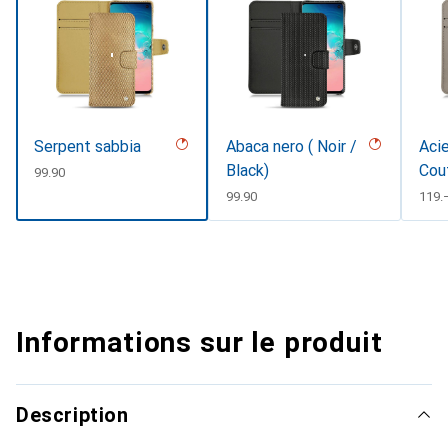
Serpent sabbia
Abaca nero ( Noir /
Acie
Black)
Cou
CHF
99.90
CHF
99.90
CHF
119.
Informations sur le produit
Description