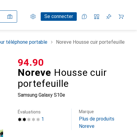
Paramètres
Compte client
Listes de comparaison
Listes d'envies
Panier
Se connecter
ur téléphone portable
Noreve Housse cuir portefeuille
CHF
94.90
Noreve
Housse cuir
portefeuille
Samsung Galaxy S10e
Marque
Évaluations
Plus de produits
1
Noreve