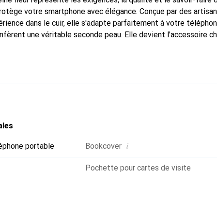
 protège votre smartphone avec élégance. Conçue par des artisa
rience dans le cuir, elle s'adapte parfaitement à votre téléphon
nfèrent une véritable seconde peau. Elle devient l'accessoire ch
Reconnaître internationalement pour ses produits de haute qual
le pour une clientèle exigeante.
ales
i
éphone portable
Bookcover
Pochette pour cartes de visite