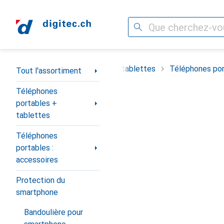
Recherche
Navigation par catégorie
timent
Téléphones portables + tablettes
Téléphones por
Tout l'assortiment
Téléphones
portables +
tablettes
Téléphones
portables :
accessoires
Protection du
smartphone
Bandoulière pour