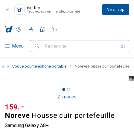
digitec
Vers l'app
Trouvez et commandez plus vite
Paramètres
Compte client
Listes de comparaison
Listes d'envies
Panier
Navigation par catégorie
Menu
Recherche
one
Coque pour téléphone portable
Noreve Housse cuir portefeuille
2 images
CHF
159.–
Noreve
Housse cuir portefeuille
Samsung Galaxy A8+