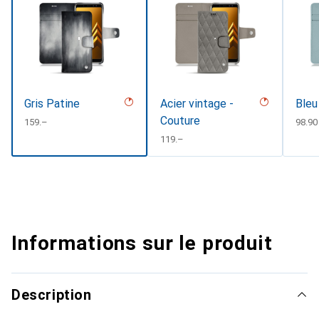
Gris Patine
Acier vintage -
Bleu
Couture
CHF
159.–
CHF
98.90
CHF
119.–
Informations sur le produit
Description