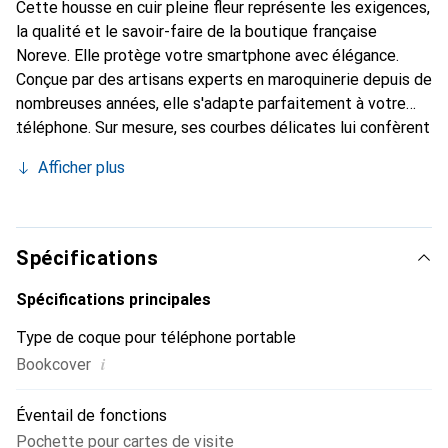
Cette housse en cuir pleine fleur représente les exigences,
la qualité et le savoir-faire de la boutique française
Noreve. Elle protège votre smartphone avec élégance.
Conçue par des artisans experts en maroquinerie depuis de
nombreuses années, elle s'adapte parfaitement à votre
téléphone. Sur mesure, ses courbes délicates lui confèrent
une véritable seconde peau. Elle devient l'accessoire chic
Afficher plus
et indispensable pour votre smartphone. La marque
Noreve est reconnue internationalement pour ses produits
de haute qualité et constitue un choix sûr pour une
clientèle exigeante.
Spécifications
Spécifications principales
Type de coque pour téléphone portable
i
Bookcover
Éventail de fonctions
Pochette pour cartes de visite