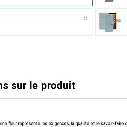
n PU
o ( Pantone #14181D )
parciate
e
lu
 vintage
Nappa - Pantone #8B4720 )
voûtant
Acier
tage - Couture ( Pantone #612434 )
ne
sion
( Pantone #d50032 )
iclamino
ocent
 PU
isant
e
Orange clouqui ( Pantone #D33108 )
s sur le produit
ine fleur représente les exigences, la qualité et le savoir-faire 