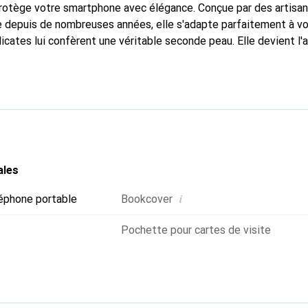
protège votre smartphone avec élégance. Conçue par des artisan
 depuis de nombreuses années, elle s'adapte parfaitement à vo
icates lui confèrent une véritable seconde peau. Elle devient l'
 smartphone. La marque Noreve est reconnue internationalement
titue un choix sûr pour une clientèle exigeante.
ales
i
éphone portable
Bookcover
Pochette pour cartes de visite