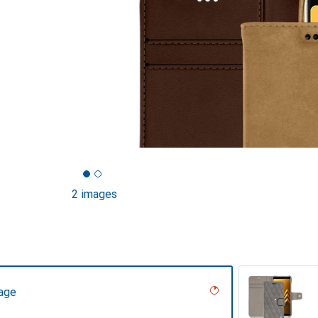
2 images
tage