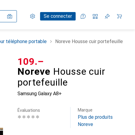
Paramètres
Compte client
Listes de comparaison
Listes d'envies
Panier
Se connecter
ur téléphone portable
Noreve Housse cuir portefeuille
CHF
109.–
Noreve
Housse cuir
portefeuille
Samsung Galaxy A8+
Marque
Évaluations
Plus de produits
Noreve