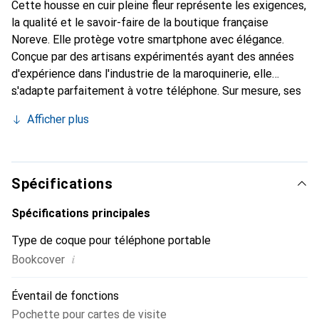
Cette housse en cuir pleine fleur représente les exigences,
la qualité et le savoir-faire de la boutique française
Noreve. Elle protège votre smartphone avec élégance.
Conçue par des artisans expérimentés ayant des années
d'expérience dans l'industrie de la maroquinerie, elle
s'adapte parfaitement à votre téléphone. Sur mesure, ses
courbes raffinées lui confèrent une véritable seconde peau.
Afficher plus
Elle devient un accessoire chic et indispensable pour votre
smartphone. Reconnaissable à l'international pour ses
produits de haute qualité, la marque Noreve est un choix
fiable pour une clientèle exigeante.
Spécifications
Spécifications principales
Type de coque pour téléphone portable
i
Bookcover
Éventail de fonctions
Pochette pour cartes de visite