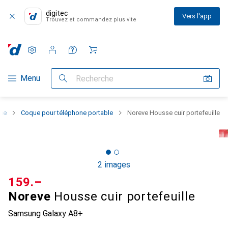
digitec
Vers l'app
Trouvez et commandez plus vite
Paramètres
Compte client
Listes de comparaison
Listes d'envies
Panier
Navigation par catégorie
Menu
Recherche
one
Coque pour téléphone portable
Noreve Housse cuir portefeuille
2 images
CHF
159.–
Noreve
Housse cuir portefeuille
Samsung Galaxy A8+