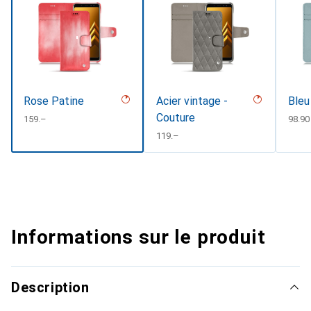
Rose Patine
Acier vintage -
Bleu
Couture
CHF
159.–
CHF
98.90
CHF
119.–
Informations sur le produit
Description