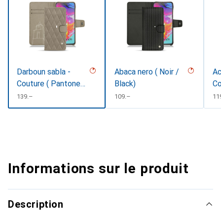
Darboun sabla -
Abaca nero ( Noir /
Ac
Couture ( Pantone
Black)
Co
#BCB1A1 )
CHF
139.–
CHF
109.–
CH
11
Informations sur le produit
Description