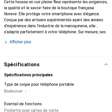
Cette housse en cuir pleine fleur représente les exigences,
la qualité et le savoir-faire de la boutique française
Noreve. Elle protège votre smartphone avec élégance.
Conçue par des artisans expérimentés ayant des années
d'expérience dans l'industrie de la maroquinerie, elle
s'adapte parfaitement à votre téléphone. Sur mesure, ses
courbes délicates offrent une véritable seconde peau. Elle
Afficher plus
devient l'accessoire chic et indispensable pour votre
smartphone. La marque Noreve est reconnue
internationalement pour ses produits de haute qualité et
constitue un choix fiable pour une clientèle exigeante.
Spécifications
Spécifications principales
Type de coque pour téléphone portable
i
Bookcover
Éventail de fonctions
Pochette pour cartes de visite