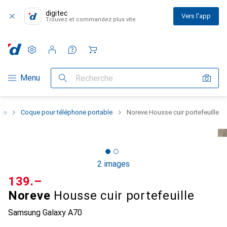
digitec
Vers l'app
Trouvez et commandez plus vite
Paramètres
Compte client
Listes de comparaison
Listes d'envies
Panier
Navigation par catégorie
Menu
Recherche
one
Coque pour téléphone portable
Noreve Housse cuir portefeuille
2 images
CHF
139.–
Noreve
Housse cuir portefeuille
Samsung Galaxy A70