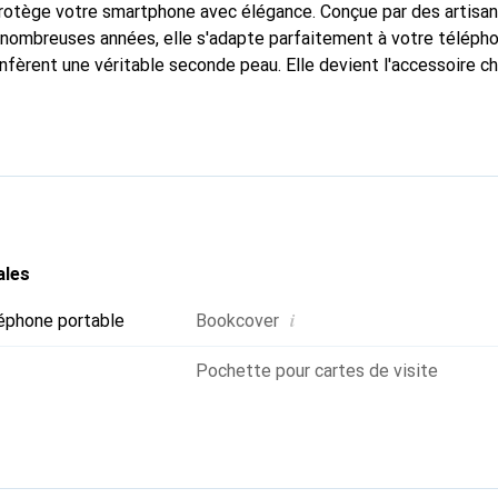
protège votre smartphone avec élégance. Conçue par des artisa
nombreuses années, elle s'adapte parfaitement à votre télépho
nfèrent une véritable seconde peau. Elle devient l'accessoire ch
Reconnaître internationalement pour ses produits de haute qual
 pour une clientèle exigeante.
ales
i
éphone portable
Bookcover
Pochette pour cartes de visite