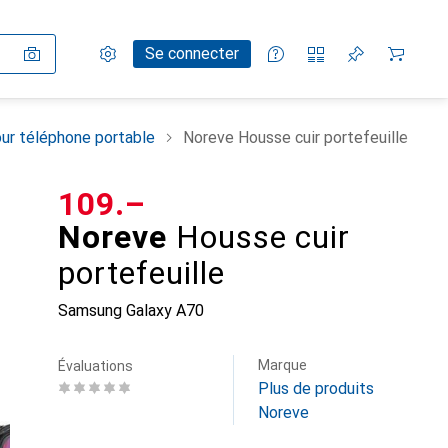
Paramètres
Compte client
Listes de comparaison
Listes d'envies
Panier
Se connecter
ur téléphone portable
Noreve Housse cuir portefeuille
CHF
109.–
Noreve
Housse cuir
portefeuille
Samsung Galaxy A70
Marque
Évaluations
Plus de produits
Noreve