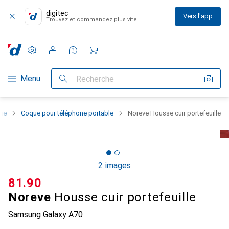
digitec
Vers l'app
Trouvez et commandez plus vite
Paramètres
Compte client
Listes de comparaison
Listes d'envies
Panier
Navigation par catégorie
Menu
Recherche
one
Coque pour téléphone portable
Noreve Housse cuir portefeuille
2 images
CHF
81.90
Noreve
Housse cuir portefeuille
Samsung Galaxy A70