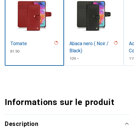
Tomate
Abaca nero ( Noir /
Ac
Black)
Co
CHF
81.90
CHF
109.–
CH
11
Informations sur le produit
Description