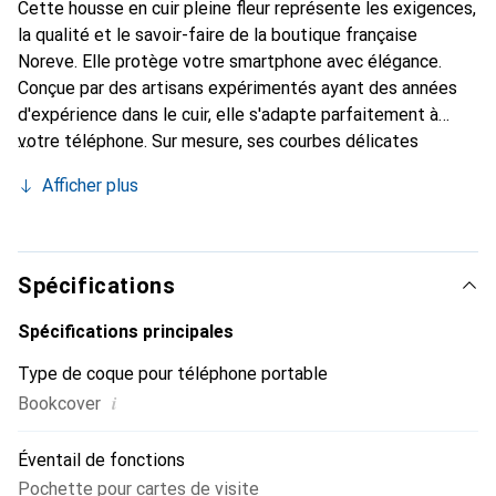
Cette housse en cuir pleine fleur représente les exigences,
la qualité et le savoir-faire de la boutique française
Noreve. Elle protège votre smartphone avec élégance.
Conçue par des artisans expérimentés ayant des années
d'expérience dans le cuir, elle s'adapte parfaitement à
votre téléphone. Sur mesure, ses courbes délicates
offrent une véritable seconde peau. Elle devient
Afficher plus
l'accessoire chic et indispensable pour votre smartphone.
La marque Noreve est reconnue internationalement pour
ses produits de haute qualité et constitue un choix fiable
pour une clientèle exigeante.
Spécifications
Spécifications principales
Type de coque pour téléphone portable
i
Bookcover
Éventail de fonctions
Pochette pour cartes de visite