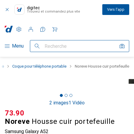
digitec
Vers l'app
Trouvez et commandez plus vite
Paramètres
Compte client
Listes de comparaison
Listes d'envies
Panier
Navigation par catégorie
Menu
Recherche
one
Coque pour téléphone portable
Noreve Housse cuir portefeuille
2 images
1 Vidéo
CHF
73.90
Noreve
Housse cuir portefeuille
Samsung Galaxy A52