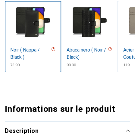
Noir ( Nappa /
Abaca nero ( Noir /
Acier
Black )
Black)
Cout
CHF
73.90
CHF
99.90
CHF
119.–
Informations sur le produit
Description