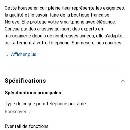
Cette housse en cuir pleine fleur représente les exigences,
la qualité et le savoir-faire de la boutique française
Noreve. Elle protège votre smartphone avec élégance.
Conçue par des artisans qui sont des experts en
maroquinerie depuis de nombreuses années, elle s'adapte
parfaitement à votre téléphone. Sur mesure, ses courbes
délicates lui confèrent une véritable seconde peau. Elle
Afficher plus
devient un accessoire chic et indispensable pour votre
smartphone. La marque Noreve est reconnue
internationalement pour ses produits de haute qualité et
constitue un choix sûr pour une clientèle exigeante.
Spécifications
Spécifications principales
Type de coque pour téléphone portable
i
Bookcover
Éventail de fonctions