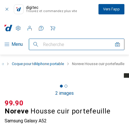
digitec
Vers l'app
Trouvez et commandez plus vite
Paramètres
Compte client
Listes de comparaison
Listes d'envies
Panier
Navigation par catégorie
Menu
Recherche
one
Coque pour téléphone portable
Noreve Housse cuir portefeuille
2 images
CHF
99.90
Noreve
Housse cuir portefeuille
Samsung Galaxy A52