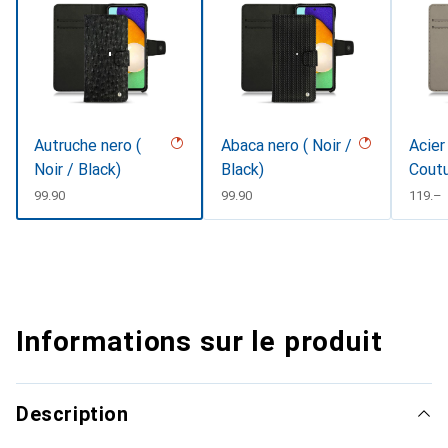
Autruche nero (
Abaca nero ( Noir /
Acier
Noir / Black)
Black)
Cout
CHF
99.90
CHF
99.90
CHF
119.–
Informations sur le produit
Description