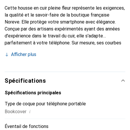
Cette housse en cuir pleine fleur représente les exigences,
la qualité et le savoir-faire de la boutique française
Noreve. Elle protège votre smartphone avec élégance.
Conçue par des artisans expérimentés ayant des années
d'expérience dans le travail du cuir, elle s'adapte
parfaitement à votre téléphone. Sur mesure, ses courbes
raffinées lui donnent une véritable seconde peau. Elle
Afficher plus
devient l'accessoire chic et indispensable pour votre
smartphone. Reconnaître internationalement pour ses
produits de haute qualité, la marque Noreve est un choix
fiable pour une clientèle exigeante.
Spécifications
Spécifications principales
Type de coque pour téléphone portable
i
Bookcover
Éventail de fonctions