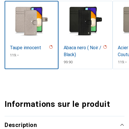
Taupe innocent
Abaca nero ( Noir /
Acier
Black)
Cout
CHF
119.–
CHF
99.90
CHF
119.–
Informations sur le produit
Description