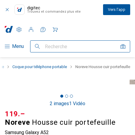
digitec
Vers l'app
Trouvez et commandez plus vite
Paramètres
Compte client
Listes de comparaison
Listes d'envies
Panier
Navigation par catégorie
Menu
Recherche
one
Coque pour téléphone portable
Noreve Housse cuir portefeuille
2 images
1 Vidéo
CHF
119.–
Noreve
Housse cuir portefeuille
Samsung Galaxy A52