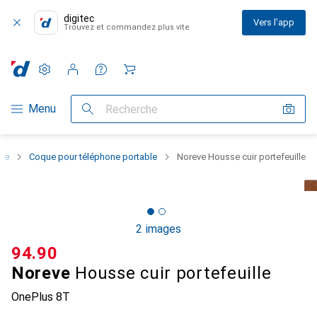
digitec
Vers l'app
Trouvez et commandez plus vite
Paramètres
Compte client
Listes de comparaison
Listes d'envies
Panier
Navigation par catégorie
Menu
Recherche
one
Coque pour téléphone portable
Noreve Housse cuir portefeuille
2 images
CHF
94.90
Noreve
Housse cuir portefeuille
OnePlus 8T