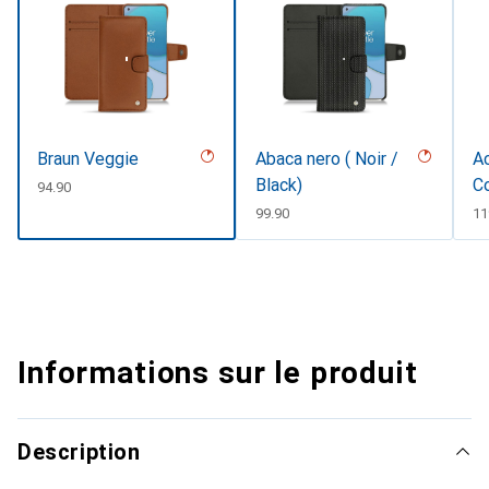
Braun Veggie
Abaca nero ( Noir /
Ac
Black)
C
CHF
94.90
#
CHF
99.90
C
11
Informations sur le produit
Description