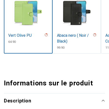
Vert Olive PU
Abaca nero ( Noir /
Ac
Black)
C
CHF
64.90
#
CHF
99.90
C
11
Informations sur le produit
Description