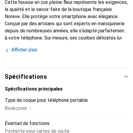
Cette housse en cuir pleine fleur représente les exigences,
la qualité et le savoir-faire de la boutique française
Noreve. Elle protège votre smartphone avec élégance.
Conçue par des artisans qui sont experts en maroquinerie
depuis de nombreuses années, elle s'adapte parfaitement
à votre téléphone. Sur mesure, ses courbes délicates lui
confèrent une véritable seconde peau. Elle devient
Afficher plus
l'accessoire chic et indispensable de votre smartphone.
Reconnaître internationalement pour ses produits de
haute qualité, la marque Noreve est un choix sûr pour une
clientèle exigeante.
Spécifications
Spécifications principales
Type de coque pour téléphone portable
i
Bookcover
Éventail de fonctions
Pochette pour cartes de visite