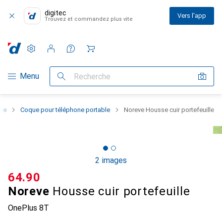
digitec
Vers l'app
Trouvez et commandez plus vite
Paramètres
Compte client
Listes de comparaison
Listes d'envies
Panier
Navigation par catégorie
Menu
Recherche
one
Coque pour téléphone portable
Noreve Housse cuir portefeuille
2 images
CHF
64.90
Noreve
Housse cuir portefeuille
OnePlus 8T