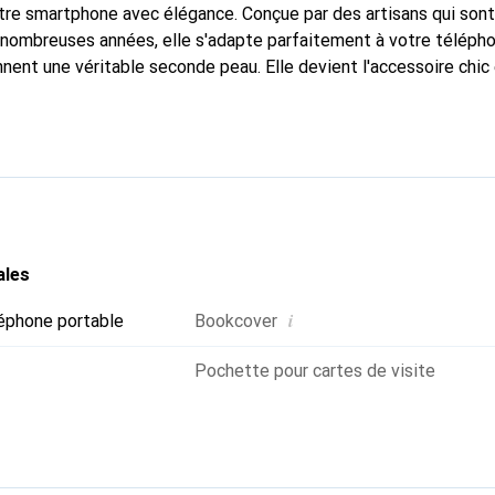
tre smartphone avec élégance. Conçue par des artisans qui son
nombreuses années, elle s'adapte parfaitement à votre télépho
nnent une véritable seconde peau. Elle devient l'accessoire chic
naître internationalement pour ses produits de haute qualité,
ientèle exigeante.
ales
i
éphone portable
Bookcover
Pochette pour cartes de visite