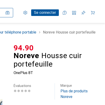
Paramètres
Compte client
Listes de comparaison
Listes d'envies
Panier
Se connecter
ur téléphone portable
Noreve Housse cuir portefeuille
CHF
94.90
Noreve
Housse cuir
portefeuille
OnePlus 8T
Marque
Évaluations
Plus de produits
Noreve