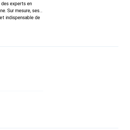
t des experts en
ne. Sur mesure, ses
 et indispensable de
 la marque Noreve est