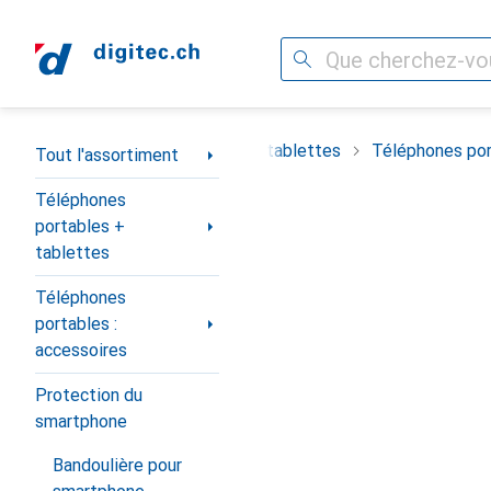
Recherche
Navigation par catégorie
timent
Téléphones portables + tablettes
Téléphones por
Tout l'assortiment
Téléphones
portables +
tablettes
Téléphones
portables :
accessoires
Protection du
smartphone
Bandoulière pour