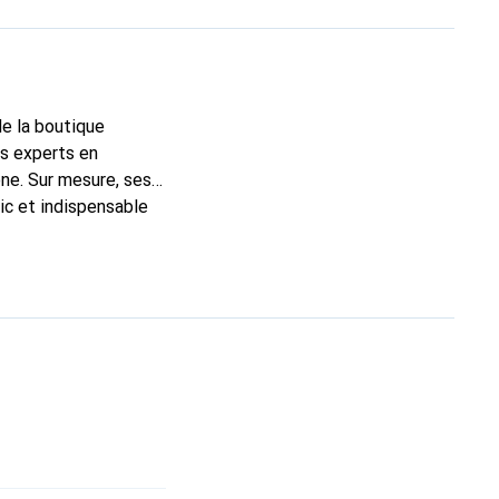
de la boutique
ns experts en
ne. Sur mesure, ses
ic et indispensable
té, la marque Noreve