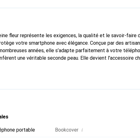
ine fleur représente les exigences, la qualité et le savoir-faire 
protège votre smartphone avec élégance. Conçue par des artisa
nombreuses années, elle s’adapte parfaitement à votre télépho
nfèrent une véritable seconde peau. Elle devient l'accessoire ch
connaître internationalement pour ses produits de haute quali
e clientèle exigeante.
ales
i
éphone portable
Bookcover