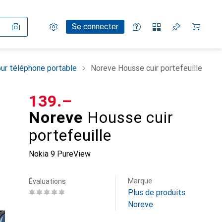
Paramètres
Compte client
Listes de comparaison
Listes d'envies
Panier
Se connecter
ur téléphone portable
Noreve Housse cuir portefeuille
CHF
139.–
Noreve
Housse cuir
portefeuille
Nokia 9 PureView
Marque
Évaluations
Plus de produits
Noreve