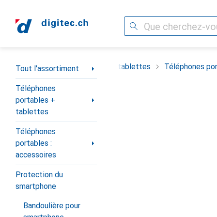
Recherche
Navigation par catégorie
timent
Téléphones portables + tablettes
Téléphones por
Tout l'assortiment
Téléphones
portables +
tablettes
Téléphones
portables :
accessoires
Protection du
smartphone
Bandoulière pour