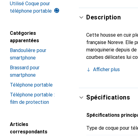
Utilisé Coque pour
téléphone portable
Description
Catégories
Cette housse en cuir ple
apparentées
française Noreve. Elle 
maroquinerie depuis de 
Bandoulière pour
courbes délicates lui co
smartphone
de votre smartphone. Re
Brassard pour
Afficher plus
est un choix sûr pour un
smartphone
Téléphone portable
Téléphone portable :
Spécifications
film de protection
Spécifications princip
Articles
Type de coque pour tél
correspondants