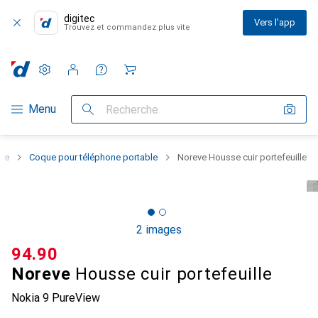
digitec
Vers l'app
Trouvez et commandez plus vite
Paramètres
Compte client
Listes de comparaison
Listes d'envies
Panier
Navigation par catégorie
Menu
Recherche
one
Coque pour téléphone portable
Noreve Housse cuir portefeuille
2 images
CHF
94.90
Noreve
Housse cuir portefeuille
Nokia 9 PureView