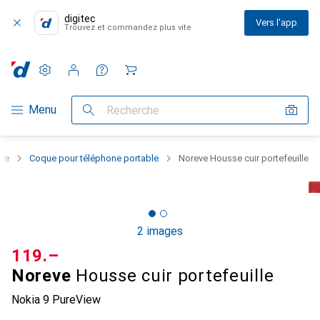
digitec
Vers l'app
Trouvez et commandez plus vite
Paramètres
Compte client
Listes de comparaison
Listes d'envies
Panier
Navigation par catégorie
Menu
Recherche
one
Coque pour téléphone portable
Noreve Housse cuir portefeuille
2 images
CHF
119.–
Noreve
Housse cuir portefeuille
Nokia 9 PureView