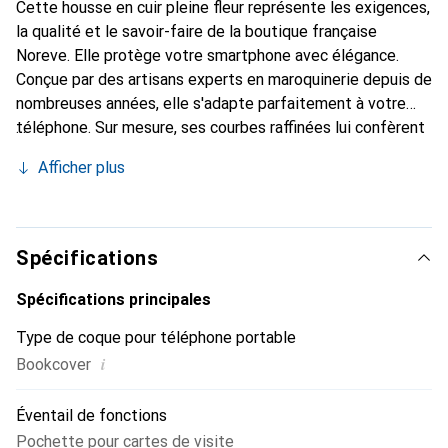
Cette housse en cuir pleine fleur représente les exigences,
la qualité et le savoir-faire de la boutique française
Noreve. Elle protège votre smartphone avec élégance.
Conçue par des artisans experts en maroquinerie depuis de
nombreuses années, elle s'adapte parfaitement à votre
téléphone. Sur mesure, ses courbes raffinées lui confèrent
une véritable seconde peau. Elle devient l'accessoire chic
Afficher plus
et indispensable pour votre smartphone. Reconnaissable à
l'international pour ses produits de haute qualité, la
marque Noreve est un choix sûr pour une clientèle
exigeante.
Spécifications
Spécifications principales
Type de coque pour téléphone portable
i
Bookcover
Éventail de fonctions
Pochette pour cartes de visite