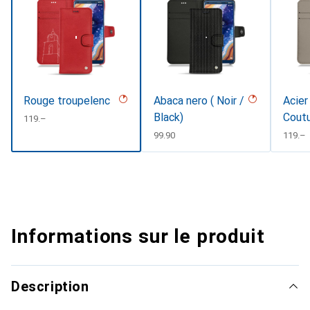
Rouge troupelenc
Abaca nero ( Noir /
Acier
Black)
Coutu
CHF
119.–
#d85
CHF
99.90
CHF
119.–
Informations sur le produit
Description