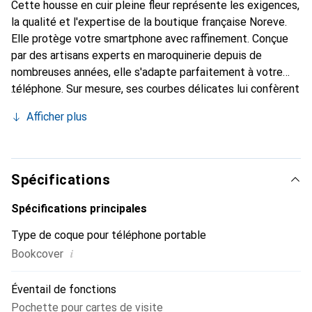
Cette housse en cuir pleine fleur représente les exigences,
la qualité et l'expertise de la boutique française Noreve.
Elle protège votre smartphone avec raffinement. Conçue
par des artisans experts en maroquinerie depuis de
nombreuses années, elle s'adapte parfaitement à votre
téléphone. Sur mesure, ses courbes délicates lui confèrent
une véritable seconde peau. Elle devient l'accessoire chic
Afficher plus
et essentiel de votre smartphone. Reconnaître
internationalement pour ses produits de haute qualité, la
marque Noreve est un choix sûr pour une clientèle
exigeante.
Spécifications
Spécifications principales
Type de coque pour téléphone portable
i
Bookcover
Éventail de fonctions
Pochette pour cartes de visite