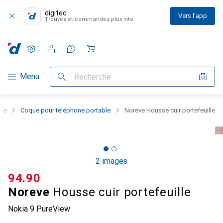
digitec
Vers l'app
Trouvez et commandez plus vite
Paramètres
Compte client
Listes de comparaison
Listes d'envies
Panier
Navigation par catégorie
Menu
Recherche
one
Coque pour téléphone portable
Noreve Housse cuir portefeuille
2 images
CHF
94.90
Noreve
Housse cuir portefeuille
Nokia 9 PureView