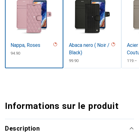
Nappa, Roses
Abaca nero ( Noir /
Acier
Black)
Coutu
CHF
94.90
#d85
CHF
99.90
CHF
119.–
Informations sur le produit
Description