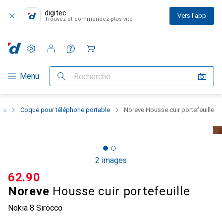
digitec
Vers l'app
Trouvez et commandez plus vite
Paramètres
Compte client
Listes de comparaison
Listes d'envies
Panier
Navigation par catégorie
Menu
Recherche
one
Coque pour téléphone portable
Noreve Housse cuir portefeuille
2 images
CHF
62.90
Noreve
Housse cuir portefeuille
Nokia 8 Sirocco