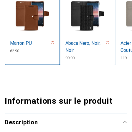
Marron PU
Abaca Nero, Noir,
Acier
Noir
Cout
CHF
62.90
CHF
99.90
CHF
119.–
Informations sur le produit
Description