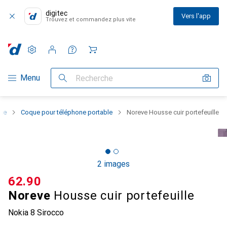
digitec
Vers l'app
Trouvez et commandez plus vite
Paramètres
Compte client
Listes de comparaison
Listes d'envies
Panier
Navigation par catégorie
Menu
Recherche
one
Coque pour téléphone portable
Noreve Housse cuir portefeuille
2 images
CHF
62.90
Noreve
Housse cuir portefeuille
Nokia 8 Sirocco