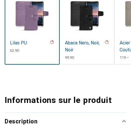
Lilas PU
Abaca Nero, Noir,
Acier
Noir
Cout
CHF
62.90
CHF
99.90
CHF
119.–
Informations sur le produit
Description