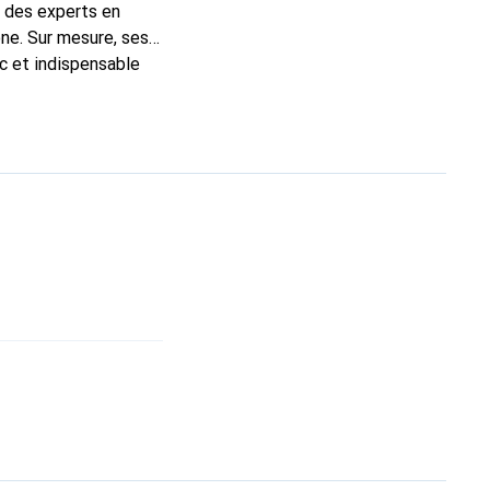
t des experts en
ne. Sur mesure, ses
ic et indispensable
té, la marque Noreve