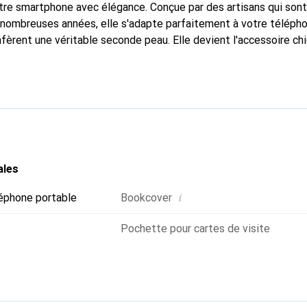
tre smartphone avec élégance. Conçue par des artisans qui son
nombreuses années, elle s'adapte parfaitement à votre télépho
nfèrent une véritable seconde peau. Elle devient l'accessoire ch
connaître internationalement pour ses produits de haute quali
e clientèle exigeante.
ales
i
éphone portable
Bookcover
Pochette pour cartes de visite