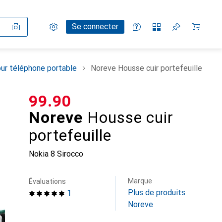
Paramètres
Compte client
Listes de comparaison
Listes d'envies
Panier
Se connecter
ur téléphone portable
Noreve Housse cuir portefeuille
CHF
99.90
Noreve
Housse cuir
portefeuille
Nokia 8 Sirocco
Marque
Évaluations
Plus de produits
1
Noreve