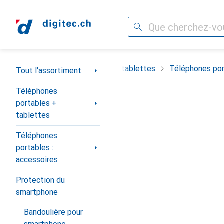
Recherche
Navigation par catégorie
timent
Téléphones portables + tablettes
Téléphones por
Tout l'assortiment
Téléphones
portables +
tablettes
Téléphones
portables :
accessoires
Protection du
smartphone
Bandoulière pour