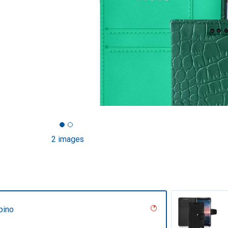
2 images
pino