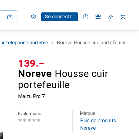
Paramètres
Compte client
Listes de comparaison
Listes d'envies
Panier
Se connecter
ur téléphone portable
Noreve Housse cuir portefeuille
CHF
139.–
Noreve
Housse cuir
portefeuille
Meizu Pro 7
Marque
Évaluations
Plus de produits
Noreve