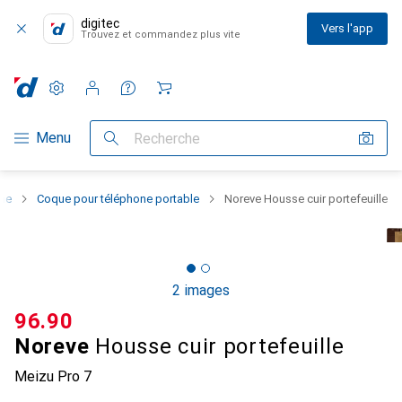
digitec
Vers l'app
Trouvez et commandez plus vite
Paramètres
Compte client
Listes de comparaison
Listes d'envies
Panier
Navigation par catégorie
Menu
Recherche
one
Coque pour téléphone portable
Noreve Housse cuir portefeuille
2 images
CHF
96.90
Noreve
Housse cuir portefeuille
Meizu Pro 7