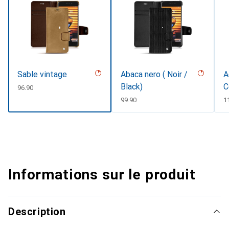
Sable vintage
Abaca nero ( Noir /
A
Black)
C
CHF
96.90
#
CHF
99.90
C
1
Informations sur le produit
Description