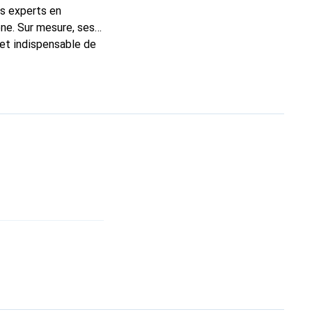
ns experts en
ne. Sur mesure, ses
 et indispensable de
 la marque Noreve est