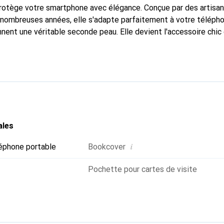
protège votre smartphone avec élégance. Conçue par des artisa
nombreuses années, elle s'adapte parfaitement à votre télépho
nnent une véritable seconde peau. Elle devient l'accessoire chic
naître internationalement pour ses produits de haute qualité,
ientèle exigeante.
ales
i
éphone portable
Bookcover
Pochette pour cartes de visite