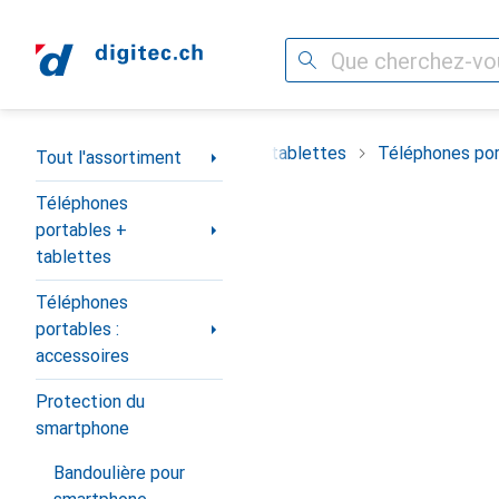
Recherche
Navigation par catégorie
timent
Téléphones portables + tablettes
Téléphones por
Tout l'assortiment
Téléphones
portables +
tablettes
Téléphones
portables :
accessoires
Protection du
smartphone
Bandoulière pour