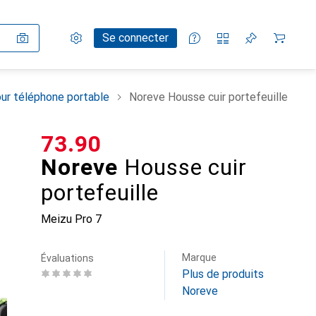
Paramètres
Compte client
Listes de comparaison
Listes d'envies
Panier
Se connecter
ur téléphone portable
Noreve Housse cuir portefeuille
CHF
73.90
Noreve
Housse cuir
portefeuille
Meizu Pro 7
Marque
Évaluations
Plus de produits
Noreve