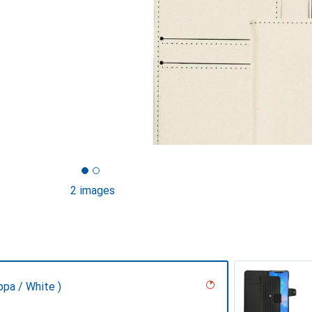
2 images
ppa / White )