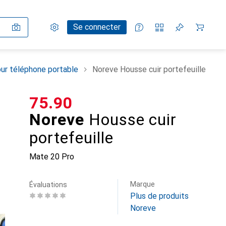
Paramètres
Compte client
Listes de comparaison
Listes d'envies
Panier
Se connecter
ur téléphone portable
Noreve Housse cuir portefeuille
CHF
75.90
Noreve
Housse cuir
portefeuille
Mate 20 Pro
Marque
Évaluations
Plus de produits
Noreve