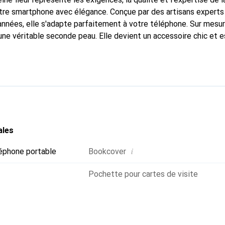
tre smartphone avec élégance. Conçue par des artisans experts
nnées, elle s'adapte parfaitement à votre téléphone. Sur mesur
une véritable seconde peau. Elle devient un accessoire chic et e
 internationalement pour ses produits de haute qualité, la mar
tèle exigeante.
ales
i
éphone portable
Bookcover
Pochette pour cartes de visite