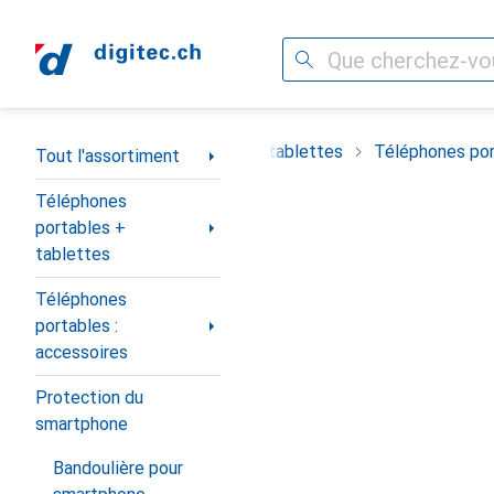
Recherche
Navigation par catégorie
timent
Téléphones portables + tablettes
Téléphones por
Tout l'assortiment
Téléphones
portables +
tablettes
Téléphones
portables :
accessoires
Protection du
smartphone
Bandoulière pour