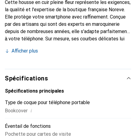
Cette housse en cuir pleine fleur représente les exigences,
la qualité et l'expertise de la boutique française Noreve.
Elle protège votre smartphone avec raffinement. Conçue
par des artisans qui sont des experts en maroquinerie
depuis de nombreuses années, elle s'adapte parfaitement
à votre téléphone. Sur mesure, ses courbes délicates lui
confèrent une véritable seconde peau. Elle devient
Afficher plus
l'accessoire chic et essentiel de votre smartphone.
Reconnu internationalement pour ses produits de haute
qualité, la marque Noreve est un choix sûr pour une
clientèle exigeante.
Spécifications
Spécifications principales
Type de coque pour téléphone portable
i
Bookcover
Éventail de fonctions
Pochette pour cartes de visite