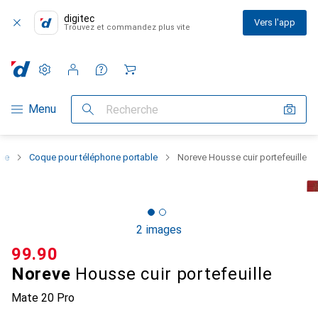
digitec
Vers l'app
Trouvez et commandez plus vite
Paramètres
Compte client
Listes de comparaison
Listes d'envies
Panier
Navigation par catégorie
Menu
Recherche
one
Coque pour téléphone portable
Noreve Housse cuir portefeuille
2 images
CHF
99.90
Noreve
Housse cuir portefeuille
Mate 20 Pro