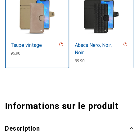
Taupe vintage
Abaca Nero, Noir,
Noir
CHF
96.90
CHF
99.90
Informations sur le produit
Description