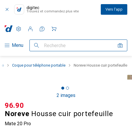
digitec
Vers l'app
Trouvez et commandez plus vite
Paramètres
Compte client
Listes de comparaison
Listes d'envies
Panier
Navigation par catégorie
Menu
Recherche
one
Coque pour téléphone portable
Noreve Housse cuir portefeuille
2 images
CHF
96.90
Noreve
Housse cuir portefeuille
Mate 20 Pro