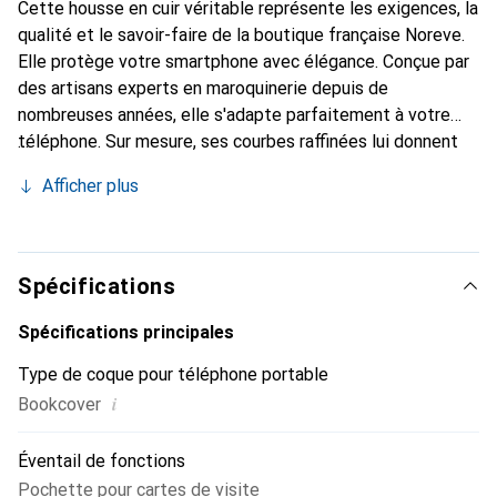
Cette housse en cuir véritable représente les exigences, la
qualité et le savoir-faire de la boutique française Noreve.
Elle protège votre smartphone avec élégance. Conçue par
des artisans experts en maroquinerie depuis de
nombreuses années, elle s'adapte parfaitement à votre
téléphone. Sur mesure, ses courbes raffinées lui donnent
une véritable seconde peau. Elle devient l'accessoire chic
Afficher plus
et indispensable de votre smartphone. Reconnaître
internationalement pour ses produits de haute qualité, la
marque Noreve est un choix sûr pour une clientèle
exigeante.
Spécifications
Spécifications principales
Type de coque pour téléphone portable
i
Bookcover
Éventail de fonctions
Pochette pour cartes de visite