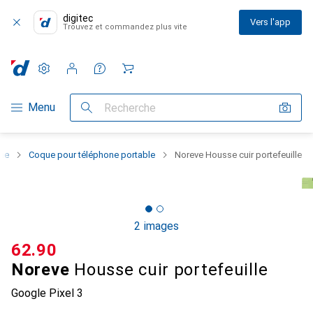
digitec
Vers l'app
Trouvez et commandez plus vite
Paramètres
Compte client
Listes de comparaison
Listes d'envies
Panier
Navigation par catégorie
Menu
Recherche
one
Coque pour téléphone portable
Noreve Housse cuir portefeuille
2 images
CHF
62.90
Noreve
Housse cuir portefeuille
Google Pixel 3