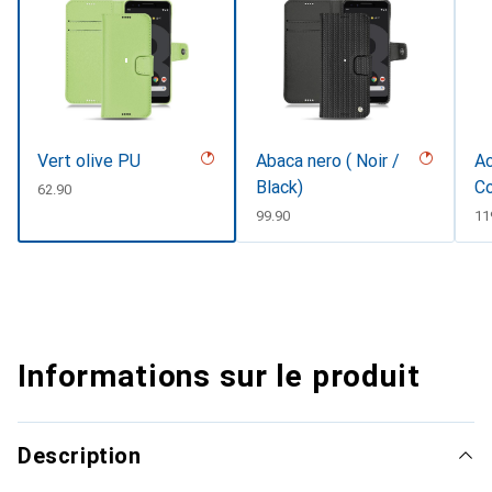
Vert olive PU
Abaca nero ( Noir /
Ac
Black)
Co
CHF
62.90
CHF
99.90
CH
11
Informations sur le produit
Description