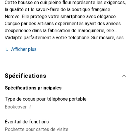
Cette housse en cuir pleine fleur représente les exigences,
la qualité et le savoir-faire de la boutique française
Noreve. Elle protège votre smartphone avec élégance.
Conçue par des artisans expérimentés ayant des années
d'expérience dans la fabrication de maroquinerie, elle
s'adapte parfaitement à votre téléphone. Sur mesure, ses
courbes délicates lui confèrent une véritable sensation de
Afficher plus
seconde peau. Elle devient un accessoire chic et
indispensable pour votre smartphone. Reconnaissante à
l'international pour ses produits de haute qualité, la
marque Noreve est un choix fiable pour une clientèle
Spécifications
exigeante.
Spécifications principales
Type de coque pour téléphone portable
i
Bookcover
Éventail de fonctions
Pochette pour cartes de visite