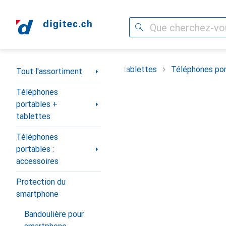
Recherche
Navigation par catégorie
timent
Téléphones portables + tablettes
Téléphones por
Tout l'assortiment
Téléphones
portables +
tablettes
Téléphones
portables :
accessoires
Protection du
smartphone
Bandoulière pour