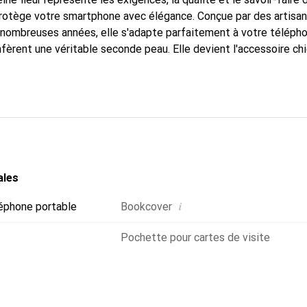
protège votre smartphone avec élégance. Conçue par des artisa
nombreuses années, elle s'adapte parfaitement à votre télépho
nfèrent une véritable seconde peau. Elle devient l'accessoire ch
Reconnaissable à l'international pour ses produits de haute qual
 pour une clientèle exigeante.
ales
i
éphone portable
Bookcover
Pochette pour cartes de visite