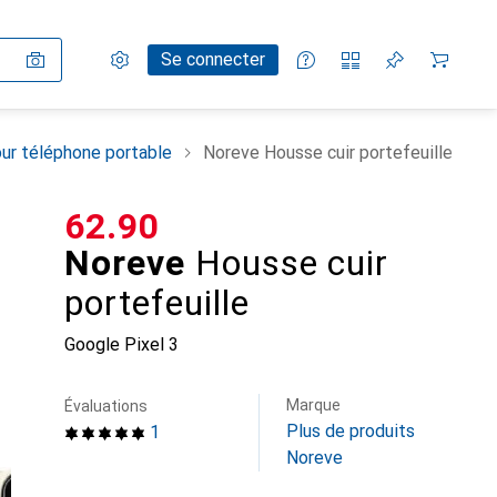
Paramètres
Compte client
Listes de comparaison
Listes d'envies
Panier
Se connecter
ur téléphone portable
Noreve Housse cuir portefeuille
CHF
62.90
Noreve
Housse cuir
portefeuille
Google Pixel 3
Marque
Évaluations
Plus de produits
1
Noreve