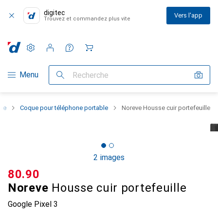
digitec
Vers l'app
Trouvez et commandez plus vite
Paramètres
Compte client
Listes de comparaison
Listes d'envies
Panier
Navigation par catégorie
Menu
Recherche
one
Coque pour téléphone portable
Noreve Housse cuir portefeuille
2 images
CHF
80.90
Noreve
Housse cuir portefeuille
Google Pixel 3