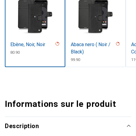
Ebène, Noir, Noir
Abaca nero ( Noir /
Ac
Black)
Co
CHF
80.90
CHF
99.90
CH
11
Informations sur le produit
Description