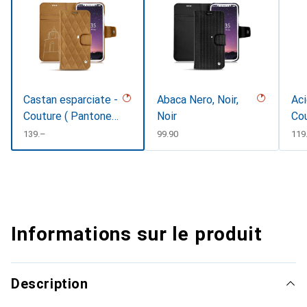
Castan esparciate -
Abaca Nero, Noir,
Aci
Couture ( Pantone
Noir
Co
#824F2A )
CHF
139.–
CHF
99.90
CH
119
Informations sur le produit
Description