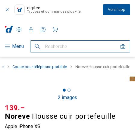
digitec
Vers l'app
Trouvez et commandez plus vite
Paramètres
Compte client
Listes de comparaison
Listes d'envies
Panier
Navigation par catégorie
Menu
Recherche
one
Coque pour téléphone portable
Noreve Housse cuir portefeuille
2 images
CHF
139.–
Noreve
Housse cuir portefeuille
Apple iPhone XS