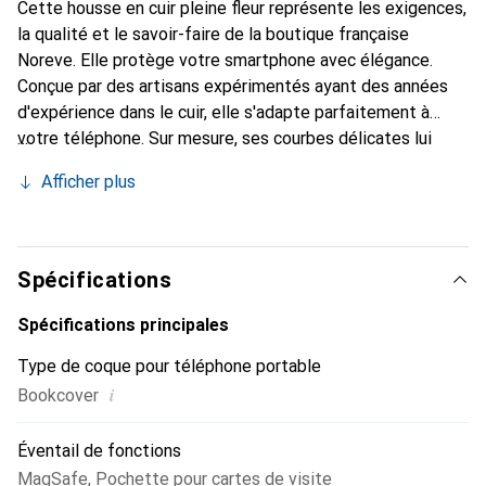
Cette housse en cuir pleine fleur représente les exigences,
la qualité et le savoir-faire de la boutique française
Noreve. Elle protège votre smartphone avec élégance.
Conçue par des artisans expérimentés ayant des années
d'expérience dans le cuir, elle s'adapte parfaitement à
votre téléphone. Sur mesure, ses courbes délicates lui
donnent une véritable seconde peau. Elle devient un
Afficher plus
accessoire chic et indispensable pour votre smartphone.
Reconnaissable à l'international pour ses produits de haute
qualité, la marque Noreve est un choix fiable pour une
clientèle exigeante.
Spécifications
Spécifications principales
Type de coque pour téléphone portable
i
Bookcover
Éventail de fonctions
MagSafe
,
Pochette pour cartes de visite