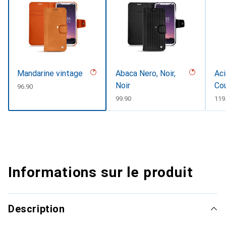
Mandarine vintage
Abaca Nero, Noir,
Aci
Noir
Co
CHF
96.90
CHF
99.90
CH
119
Informations sur le produit
Description