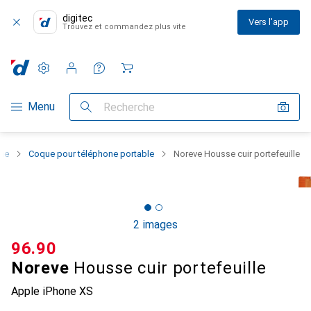
digitec
Vers l'app
Trouvez et commandez plus vite
Paramètres
Compte client
Listes de comparaison
Listes d'envies
Panier
Navigation par catégorie
Menu
Recherche
one
Coque pour téléphone portable
Noreve Housse cuir portefeuille
2 images
CHF
96.90
Noreve
Housse cuir portefeuille
Apple iPhone XS