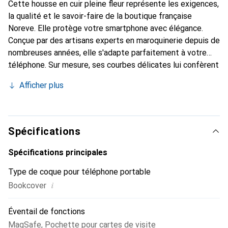
Cette housse en cuir pleine fleur représente les exigences,
la qualité et le savoir-faire de la boutique française
Noreve. Elle protège votre smartphone avec élégance.
Conçue par des artisans experts en maroquinerie depuis de
nombreuses années, elle s'adapte parfaitement à votre
téléphone. Sur mesure, ses courbes délicates lui confèrent
une véritable seconde peau. Elle devient l'accessoire chic
Afficher plus
et indispensable de votre smartphone. La marque Noreve
est reconnue internationalement pour ses produits de
haute qualité et constitue un choix sûr pour une clientèle
exigeante.
Spécifications
Spécifications principales
Type de coque pour téléphone portable
i
Bookcover
Éventail de fonctions
MagSafe
,
Pochette pour cartes de visite