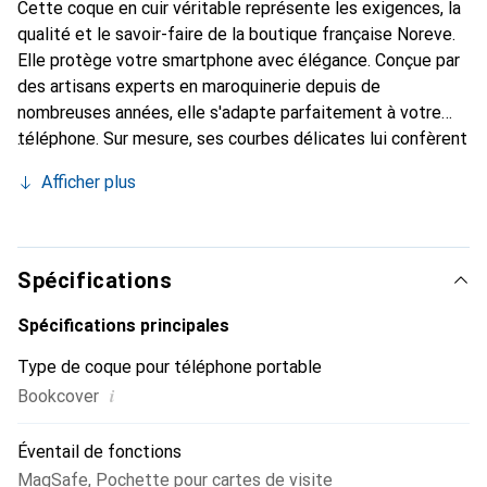
Cette coque en cuir véritable représente les exigences, la
qualité et le savoir-faire de la boutique française Noreve.
Elle protège votre smartphone avec élégance. Conçue par
des artisans experts en maroquinerie depuis de
nombreuses années, elle s'adapte parfaitement à votre
téléphone. Sur mesure, ses courbes délicates lui confèrent
une véritable seconde peau. Elle devient l'accessoire chic
Afficher plus
et indispensable de votre smartphone. Reconnaissable à
l'international pour ses produits de haute qualité, la
marque Noreve est un choix sûr pour une clientèle
exigeante.
Spécifications
Spécifications principales
Type de coque pour téléphone portable
i
Bookcover
Éventail de fonctions
MagSafe
,
Pochette pour cartes de visite