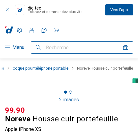
digitec
Vers l'app
Trouvez et commandez plus vite
Paramètres
Compte client
Listes de comparaison
Listes d'envies
Panier
Navigation par catégorie
Menu
Recherche
one
Coque pour téléphone portable
Noreve Housse cuir portefeuille
2 images
CHF
99.90
Noreve
Housse cuir portefeuille
Apple iPhone XS