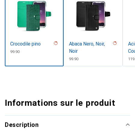
Crocodile pino
Abaca Nero, Noir,
Aci
Noir
Co
CHF
99.90
CHF
99.90
CH
119
Informations sur le produit
Description