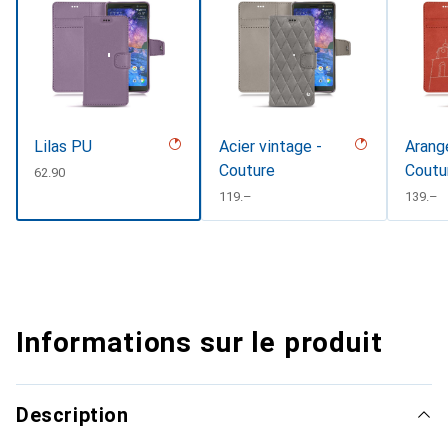
Lilas PU
Acier vintage -
Arange
Couture
Coutu
CHF
62.90
#D331
CHF
119.–
CHF
139.–
Informations sur le produit
Description