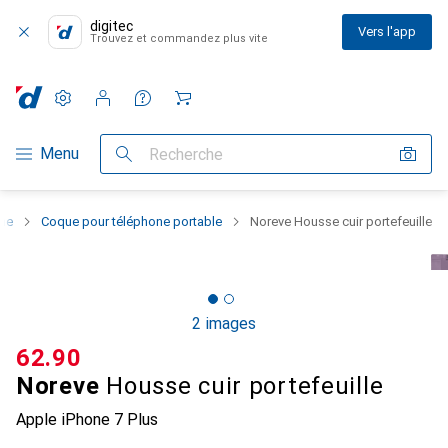
digitec
Vers l'app
Trouvez et commandez plus vite
Paramètres
Compte client
Listes de comparaison
Listes d'envies
Panier
Navigation par catégorie
Menu
Recherche
one
Coque pour téléphone portable
Noreve Housse cuir portefeuille
2 images
CHF
62.90
Noreve
Housse cuir portefeuille
Apple iPhone 7 Plus