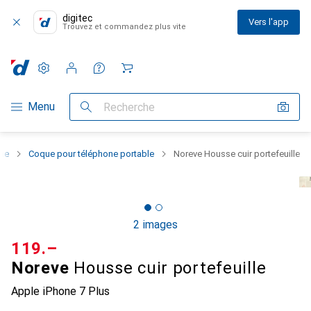
digitec
Vers l'app
Trouvez et commandez plus vite
Paramètres
Compte client
Listes de comparaison
Listes d'envies
Panier
Navigation par catégorie
Menu
Recherche
one
Coque pour téléphone portable
Noreve Housse cuir portefeuille
2 images
CHF
119.–
Noreve
Housse cuir portefeuille
Apple iPhone 7 Plus