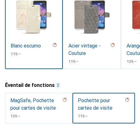
Blanc escumo
Acier vintage -
Arange
Couture
Coutu
CHF
119.–
#D331
CHF
119.–
CHF
139.–
Éventail de fonctions
2
MagSafe, Pochette
Pochette pour
pour cartes de visite
cartes de visite
CHF
139.–
CHF
119.–